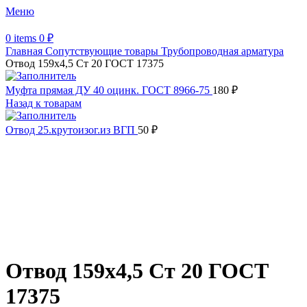
Меню
0
items
0
₽
Главная
Сопутствующие товары
Трубопроводная арматура
Отвод 159х4,5 Ст 20 ГОСТ 17375
Муфта прямая ДУ 40 оцинк. ГОСТ 8966-75
180
₽
Назад к товарам
Отвод 25.крутоизог.из ВГП
50
₽
Распродано
Увеличить
Обратите внимание, изображение товара может отличаться от
фактического вида (цветом, размером, формой или иными
характеристиками)
Отвод 159х4,5 Ст 20 ГОСТ
17375