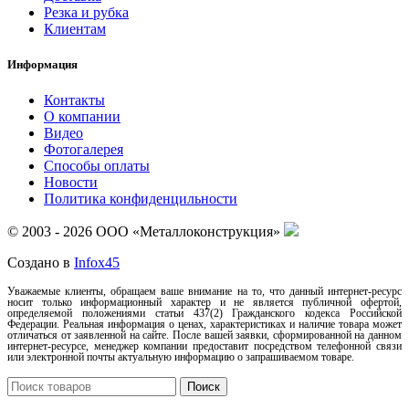
Резка и рубка
Клиентам
Информация
Контакты
О компании
Видео
Фотогалерея
Способы оплаты
Новости
Политика конфиденцильности
© 2003 - 2026 ООО «Металлоконструкция»
Создано в
Infox45
Уважаемые клиенты, обращаем ваше внимание на то, что данный интернет-ресурс
носит только информационный характер и не является публичной офертой,
определяемой положениями статьи 437(2) Гражданского кодекса Российской
Федерации. Реальная информация о ценах, характеристиках и наличие товара может
отличаться от заявленной на сайте. После вашей заявки, сформированной на данном
интернет-ресурсе, менеджер компании предоставит посредством телефонной связи
или электронной почты актуальную информацию о запрашиваемом товаре.
Поиск