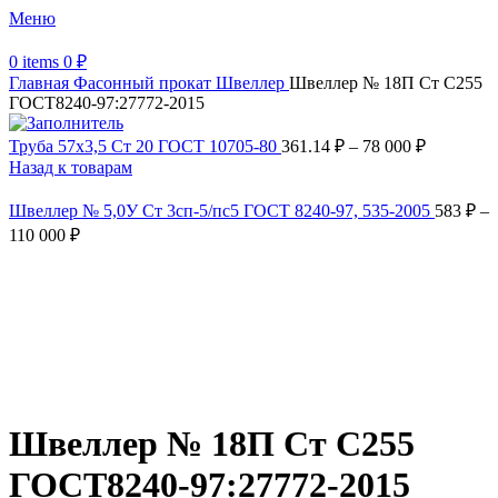
Меню
0
items
0
₽
Главная
Фасонный прокат
Швеллер
Швеллер № 18П Ст С255
ГОСТ8240-97:27772-2015
Труба 57х3,5 Ст 20 ГОСТ 10705-80
361.14
₽
–
78 000
₽
Назад к товарам
Швеллер № 5,0У Ст 3сп-5/пс5 ГОСТ 8240-97, 535-2005
583
₽
–
110 000
₽
Увеличить
Обратите внимание, изображение товара может отличаться от
фактического вида (цветом, размером, формой или иными
характеристиками)
Швеллер № 18П Ст С255
ГОСТ8240-97:27772-2015