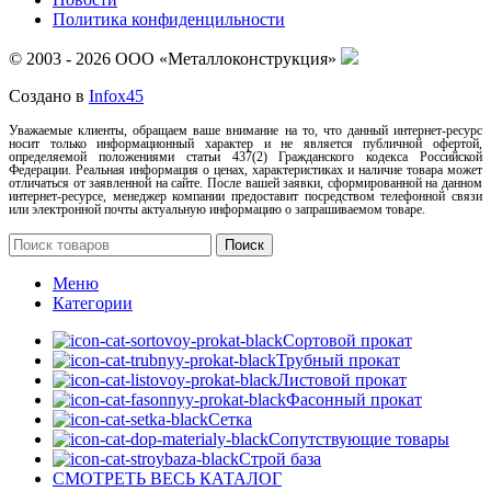
Политика конфиденцильности
© 2003 - 2026 ООО «Металлоконструкция»
Создано в
Infox45
Уважаемые клиенты, обращаем ваше внимание на то, что данный интернет-ресурс
носит только информационный характер и не является публичной офертой,
определяемой положениями статьи 437(2) Гражданского кодекса Российской
Федерации. Реальная информация о ценах, характеристиках и наличие товара может
отличаться от заявленной на сайте. После вашей заявки, сформированной на данном
интернет-ресурсе, менеджер компании предоставит посредством телефонной связи
или электронной почты актуальную информацию о запрашиваемом товаре.
Поиск
Меню
Категории
Сортовой прокат
Трубный прокат
Листовой прокат
Фасонный прокат
Сетка
Сопутствующие товары
Строй база
СМОТРЕТЬ ВЕСЬ КАТАЛОГ