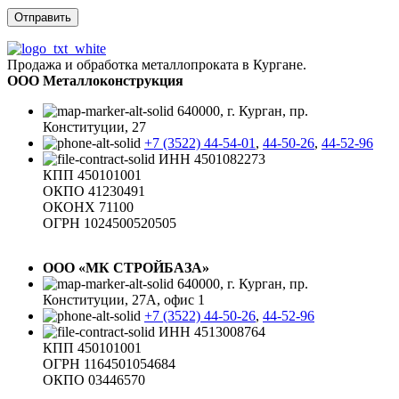
Продажа и обработка металлопроката в Кургане.
ООО Металлоконструкция
640000, г. Курган, пр.
Конституции, 27
+7 (3522) 44-54-01
,
44-50-26
,
44-52-96
ИНН 4501082273
КПП 450101001
ОКПО 41230491
ОКОНХ 71100
ОГРН 1024500520505
ООО «МК СТРОЙБАЗА»
640000, г. Курган, пр.
Конституции, 27А, офис 1
+7 (3522) 44-50-26
,
44-52-96
ИНН 4513008764
КПП 450101001
ОГРН 1164501054684
ОКПО 03446570