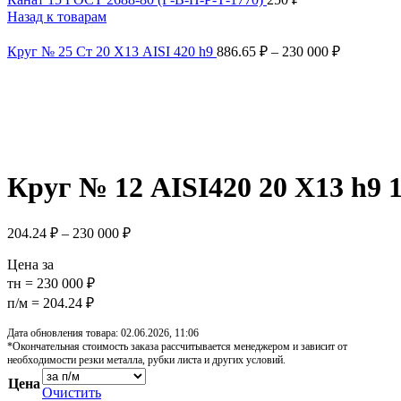
Назад к товарам
Круг № 25 Ст 20 Х13 AISI 420 h9
886.65
₽
–
230 000
₽
Увеличить
Обратите внимание, изображение товара может отличаться от 
Круг № 12 AISI420 20 Х13 h9 
204.24
₽
–
230 000
₽
Цена за
тн = 230 000 ₽
п/м = 204.24 ₽
Дата обновления товара: 02.06.2026, 11:06
*Окончательная стоимость заказа рассчитывается менеджером и зависит от
необходимости резки металла, рубки листа и других условий.
Цена
Очистить