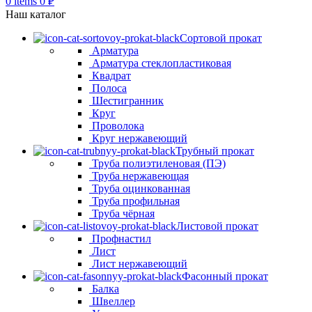
0
items
0
₽
Наш каталог
Сортовой прокат
Арматура
Арматура стеклопластиковая
Квадрат
Полоса
Шестигранник
Круг
Проволока
Круг нержавеющий
Трубный прокат
Труба полиэтиленовая (ПЭ)
Труба нержавеющая
Труба оцинкованная
Труба профильная
Труба чёрная
Листовой прокат
Профнастил
Лист
Лист нержавеющий
Фасонный прокат
Балка
Швеллер