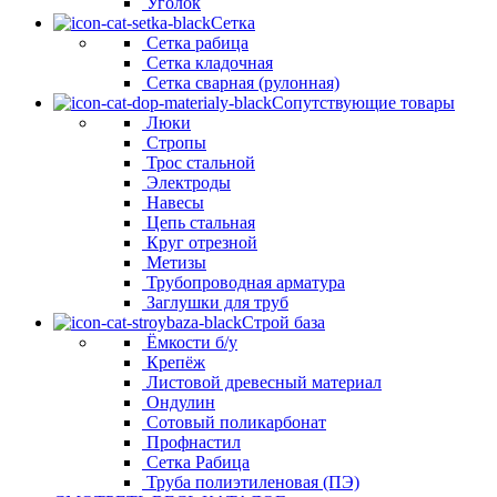
Уголок
Сетка
Сетка рабица
Сетка кладочная
Сетка сварная (рулонная)
Сопутствующие товары
Люки
Стропы
Трос стальной
Электроды
Навесы
Цепь стальная
Круг отрезной
Метизы
Трубопроводная арматура
Заглушки для труб
Строй база
Ёмкости б/у
Крепёж
Листовой древесный материал
Ондулин
Сотовый поликарбонат
Профнастил
Сетка Рабица
Труба полиэтиленовая (ПЭ)