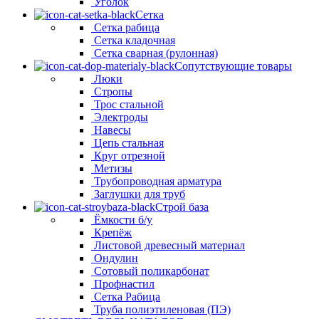
Уголок
Сетка
Сетка рабица
Сетка кладочная
Сетка сварная (рулонная)
Сопутствующие товары
Люки
Стропы
Трос стальной
Электроды
Навесы
Цепь стальная
Круг отрезной
Метизы
Трубопроводная арматура
Заглушки для труб
Строй база
Ёмкости б/у
Крепёж
Листовой древесный материал
Ондулин
Сотовый поликарбонат
Профнастил
Сетка Рабица
Труба полиэтиленовая (ПЭ)