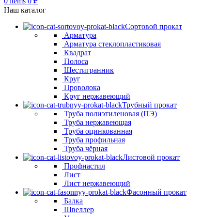
0
items
0
₽
Наш каталог
Сортовой прокат
Арматура
Арматура стеклопластиковая
Квадрат
Полоса
Шестигранник
Круг
Проволока
Круг нержавеющий
Трубный прокат
Труба полиэтиленовая (ПЭ)
Труба нержавеющая
Труба оцинкованная
Труба профильная
Труба чёрная
Листовой прокат
Профнастил
Лист
Лист нержавеющий
Фасонный прокат
Балка
Швеллер