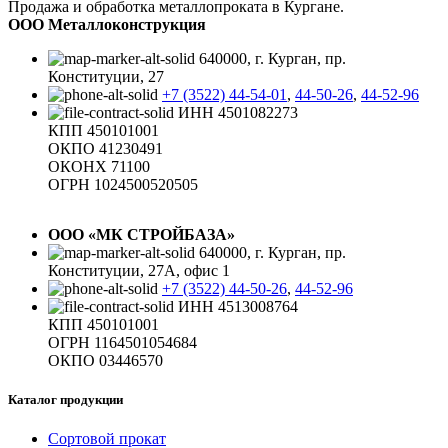
Продажа и обработка металлопроката в Кургане.
ООО Металлоконструкция
640000, г. Курган, пр.
Конституции, 27
+7 (3522) 44-54-01
,
44-50-26
,
44-52-96
ИНН 4501082273
КПП 450101001
ОКПО 41230491
ОКОНХ 71100
ОГРН 1024500520505
ООО «МК СТРОЙБАЗА»
640000, г. Курган, пр.
Конституции, 27А, офис 1
+7 (3522) 44-50-26
,
44-52-96
ИНН 4513008764
КПП 450101001
ОГРН 1164501054684
ОКПО 03446570
Каталог продукции
Сортовой прокат