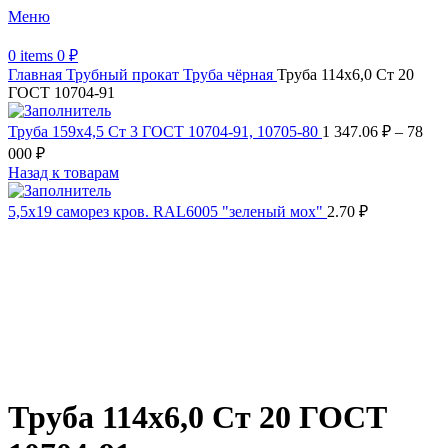
Меню
0
items
0
₽
Главная
Трубный прокат
Труба чёрная
Труба 114х6,0 Ст 20
ГОСТ 10704-91
Труба 159х4,5 Ст 3 ГОСТ 10704-91, 10705-80
1 347.06
₽
–
78
000
₽
Назад к товарам
5,5х19 cаморез кров. RAL6005 "зеленый мох"
2.70
₽
Распродано
Увеличить
Обратите внимание, изображение товара может отличаться от
фактического вида (цветом, размером, формой или иными
характеристиками)
Труба 114х6,0 Ст 20 ГОСТ