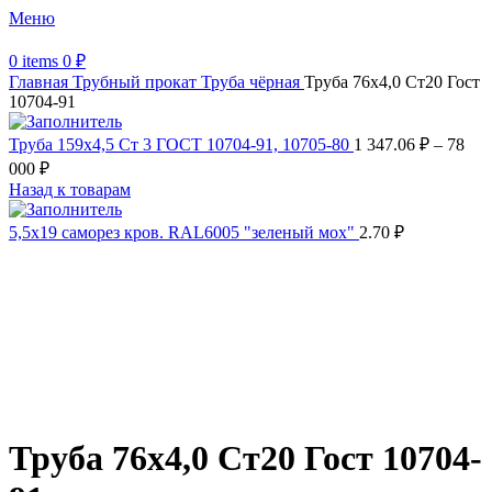
Меню
0
items
0
₽
Главная
Трубный прокат
Труба чёрная
Труба 76х4,0 Ст20 Гост
10704-91
Труба 159х4,5 Ст 3 ГОСТ 10704-91, 10705-80
1 347.06
₽
–
78
000
₽
Назад к товарам
5,5х19 cаморез кров. RAL6005 "зеленый мох"
2.70
₽
Распродано
Увеличить
Обратите внимание, изображение товара может отличаться от
фактического вида (цветом, размером, формой или иными
характеристиками)
Труба 76х4,0 Ст20 Гост 10704-