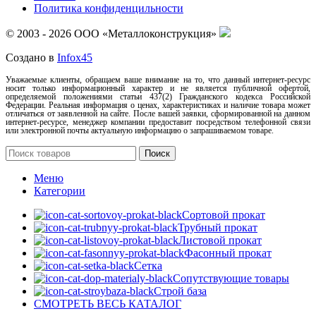
Политика конфиденцильности
© 2003 - 2026 ООО «Металлоконструкция»
Создано в
Infox45
Уважаемые клиенты, обращаем ваше внимание на то, что данный интернет-ресурс
носит только информационный характер и не является публичной офертой,
определяемой положениями статьи 437(2) Гражданского кодекса Российской
Федерации. Реальная информация о ценах, характеристиках и наличие товара может
отличаться от заявленной на сайте. После вашей заявки, сформированной на данном
интернет-ресурсе, менеджер компании предоставит посредством телефонной связи
или электронной почты актуальную информацию о запрашиваемом товаре.
Поиск
Меню
Категории
Сортовой прокат
Трубный прокат
Листовой прокат
Фасонный прокат
Сетка
Сопутствующие товары
Строй база
СМОТРЕТЬ ВЕСЬ КАТАЛОГ