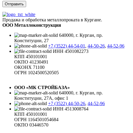
Продажа и обработка металлопроката в Кургане.
ООО Металлоконструкция
640000, г. Курган, пр.
Конституции, 27
+7 (3522) 44-54-01
,
44-50-26
,
44-52-96
ИНН 4501082273
КПП 450101001
ОКПО 41230491
ОКОНХ 71100
ОГРН 1024500520505
ООО «МК СТРОЙБАЗА»
640000, г. Курган, пр.
Конституции, 27А, офис 1
+7 (3522) 44-50-26
,
44-52-96
ИНН 4513008764
КПП 450101001
ОГРН 1164501054684
ОКПО 03446570