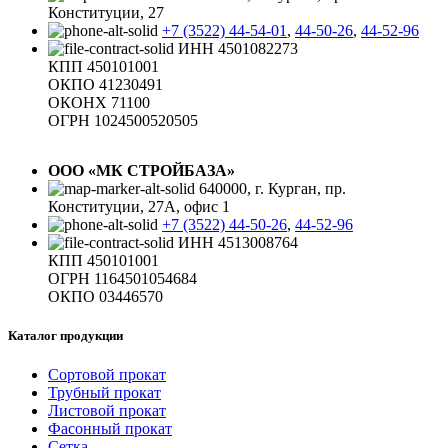
Конституции, 27
+7 (3522) 44-54-01
,
44-50-26
,
44-52-96
ИНН 4501082273
КПП 450101001
ОКПО 41230491
ОКОНХ 71100
ОГРН 1024500520505
ООО «МК СТРОЙБАЗА»
640000, г. Курган, пр.
Конституции, 27А, офис 1
+7 (3522) 44-50-26
,
44-52-96
ИНН 4513008764
КПП 450101001
ОГРН 1164501054684
ОКПО 03446570
Каталог продукции
Сортовой прокат
Трубный прокат
Листовой прокат
Фасонный прокат
Сетка