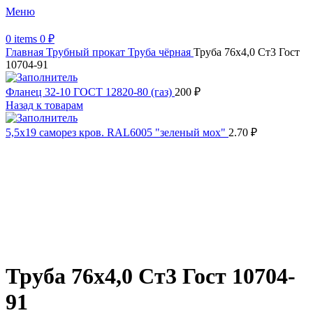
Меню
0
items
0
₽
Главная
Трубный прокат
Труба чёрная
Труба 76х4,0 Ст3 Гост
10704-91
Фланец 32-10 ГОСТ 12820-80 (газ)
200
₽
Назад к товарам
5,5х19 cаморез кров. RAL6005 "зеленый мох"
2.70
₽
Распродано
Увеличить
Обратите внимание, изображение товара может отличаться от
фактического вида (цветом, размером, формой или иными
характеристиками)
Труба 76х4,0 Ст3 Гост 10704-
91