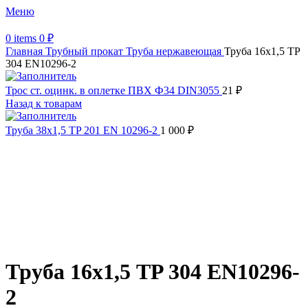
Меню
0
items
0
₽
Главная
Трубный прокат
Труба нержавеющая
Труба 16х1,5 TP
304 EN10296-2
Трос ст. оцинк. в оплетке ПВХ Ф34 DIN3055
21
₽
Назад к товарам
Труба 38х1,5 TP 201 EN 10296-2
1 000
₽
Распродано
Увеличить
Обратите внимание, изображение товара может отличаться от
фактического вида (цветом, размером, формой или иными
характеристиками)
Труба 16х1,5 TP 304 EN10296-
2