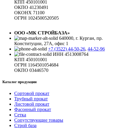
КПП 450101001
ОКПО 41230491
ОКОНХ 71100
ОГРН 1024500520505
ООО «МК СТРОЙБАЗА»
640000, г. Курган, пр.
Конституции, 27А, офис 1
+7 (3522) 44-50-26
,
44-52-96
ИНН 4513008764
КПП 450101001
ОГРН 1164501054684
ОКПО 03446570
Каталог продукции
Сортовой прокат
Трубный прокат
Листовой прокат
Фасонный прокат
Сетка
Сопутствующие товары
Строй база