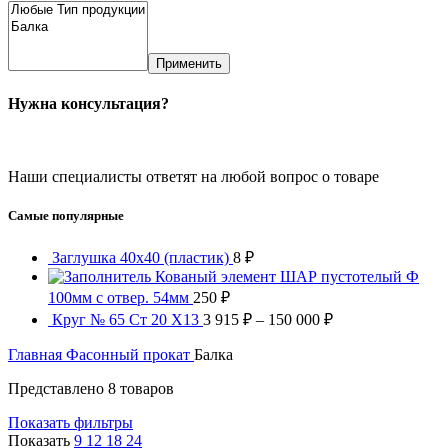
Применить
Нужна консультация?
Звоните:
+7 (3522) 44-54-01
Наши специалисты ответят на любой вопрос о товаре
Самые популярные
Заглушка 40х40 (пластик)
8
₽
Кованый элемент ШАР пустотелый Ф
100мм с отвер. 54мм
250
₽
Круг № 65 Ст 20 Х13
3 915
₽
–
150 000
₽
Главная
Фасонный прокат
Балка
Представлено 8 товаров
Показать фильтры
Показать
9
12
18
24