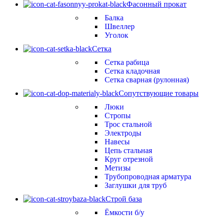
Фасонный прокат
Балка
Швеллер
Уголок
Сетка
Сетка рабица
Сетка кладочная
Сетка сварная (рулонная)
Сопутствующие товары
Люки
Стропы
Трос стальной
Электроды
Навесы
Цепь стальная
Круг отрезной
Метизы
Трубопроводная арматура
Заглушки для труб
Строй база
Ёмкости б/у