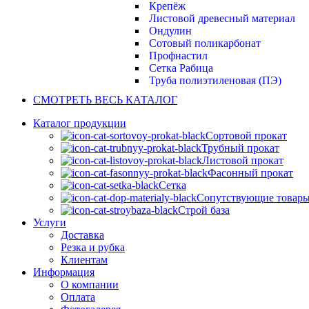
Крепёж
Листовой древесный материал
Ондулин
Сотовый поликарбонат
Профнастил
Сетка Рабица
Труба полиэтиленовая (ПЭ)
СМОТРЕТЬ ВЕСЬ КАТАЛОГ
Каталог продукции
Сортовой прокат
Трубный прокат
Листовой прокат
Фасонный прокат
Сетка
Сопутствующие товар
Строй база
Услуги
Доставка
Резка и рубка
Клиентам
Информация
О компании
Оплата