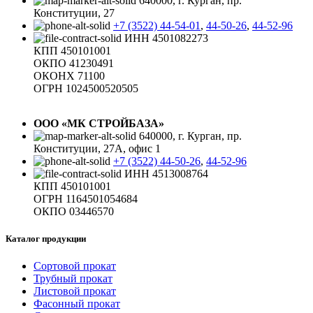
640000, г. Курган, пр.
Конституции, 27
+7 (3522) 44-54-01
,
44-50-26
,
44-52-96
ИНН 4501082273
КПП 450101001
ОКПО 41230491
ОКОНХ 71100
ОГРН 1024500520505
ООО «МК СТРОЙБАЗА»
640000, г. Курган, пр.
Конституции, 27А, офис 1
+7 (3522) 44-50-26
,
44-52-96
ИНН 4513008764
КПП 450101001
ОГРН 1164501054684
ОКПО 03446570
Каталог продукции
Сортовой прокат
Трубный прокат
Листовой прокат
Фасонный прокат