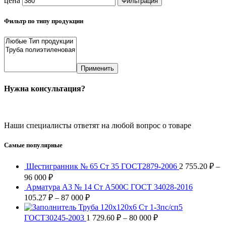
цена
Фильтрация
Фильтр по типу продукции
Применить
Нужна консультация?
Звоните:
+7 (3522) 44-54-01
Наши специалисты ответят на любой вопрос о товаре
Самые популярные
Шестигранник № 65 Ст 35 ГОСТ2879-2006
2 755.20
₽
–
96 000
₽
Арматура А3 № 14 Ст А500С ГОСТ 34028-2016
105.27
₽
–
87 000
₽
Труба 120х120х6 Ст 1-3пс/сп5
ГОСТ30245-2003
1 729.60
₽
–
80 000
₽