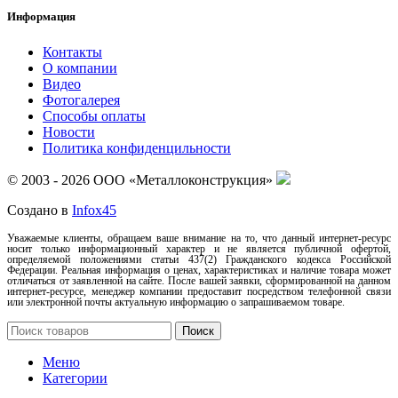
Информация
Контакты
О компании
Видео
Фотогалерея
Способы оплаты
Новости
Политика конфиденцильности
© 2003 - 2026 ООО «Металлоконструкция»
Создано в
Infox45
Уважаемые клиенты, обращаем ваше внимание на то, что данный интернет-ресурс
носит только информационный характер и не является публичной офертой,
определяемой положениями статьи 437(2) Гражданского кодекса Российской
Федерации. Реальная информация о ценах, характеристиках и наличие товара может
отличаться от заявленной на сайте. После вашей заявки, сформированной на данном
интернет-ресурсе, менеджер компании предоставит посредством телефонной связи
или электронной почты актуальную информацию о запрашиваемом товаре.
Поиск
Меню
Категории