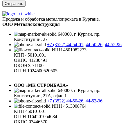
Продажа и обработка металлопроката в Кургане.
ООО Металлоконструкция
640000, г. Курган, пр.
Конституции, 27
+7 (3522) 44-54-01
,
44-50-26
,
44-52-96
ИНН 4501082273
КПП 450101001
ОКПО 41230491
ОКОНХ 71100
ОГРН 1024500520505
ООО «МК СТРОЙБАЗА»
640000, г. Курган, пр.
Конституции, 27А, офис 1
+7 (3522) 44-50-26
,
44-52-96
ИНН 4513008764
КПП 450101001
ОГРН 1164501054684
ОКПО 03446570