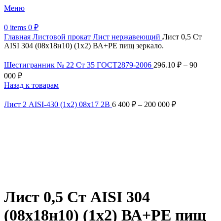
Меню
0
items
0
₽
Главная
Листовой прокат
Лист нержавеющий
Лист 0,5 Ст
AISI 304 (08х18н10) (1х2) ВА+РЕ пищ зеркало.
Шестигранник № 22 Ст 35 ГОСТ2879-2006
296.10
₽
–
90
000
₽
Назад к товарам
Лист 2 AISI-430 (1х2) 08х17 2В
6 400
₽
–
200 000
₽
Увеличить
Обратите внимание, изображение товара может отличаться от
фактического вида (цветом, размером, формой или иными
характеристиками)
Лист 0,5 Ст AISI 304
(08х18н10) (1х2) ВА+РЕ пищ