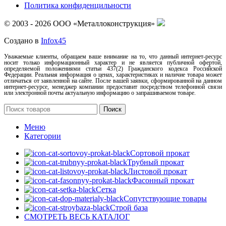
Политика конфиденцильности
© 2003 - 2026 ООО «Металлоконструкция»
Создано в
Infox45
Уважаемые клиенты, обращаем ваше внимание на то, что данный интернет-ресурс
носит только информационный характер и не является публичной офертой,
определяемой положениями статьи 437(2) Гражданского кодекса Российской
Федерации. Реальная информация о ценах, характеристиках и наличие товара может
отличаться от заявленной на сайте. После вашей заявки, сформированной на данном
интернет-ресурсе, менеджер компании предоставит посредством телефонной связи
или электронной почты актуальную информацию о запрашиваемом товаре.
Поиск
Меню
Категории
Сортовой прокат
Трубный прокат
Листовой прокат
Фасонный прокат
Сетка
Сопутствующие товары
Строй база
СМОТРЕТЬ ВЕСЬ КАТАЛОГ