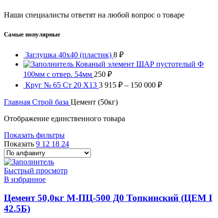
Наши специалисты ответят на любой вопрос о товаре
Самые популярные
Заглушка 40х40 (пластик)
8
₽
Кованый элемент ШАР пустотелый Ф
100мм с отвер. 54мм
250
₽
Круг № 65 Ст 20 Х13
3 915
₽
–
150 000
₽
Главная
Строй база
Цемент (50кг)
Отображение единственного товара
Показать фильтры
Показать
9
12
18
24
Быстрый просмотр
В избранное
Цемент 50,0кг М-ПЦ-500 Д0 Топкинский (ЦЕМ I
42.5Б)