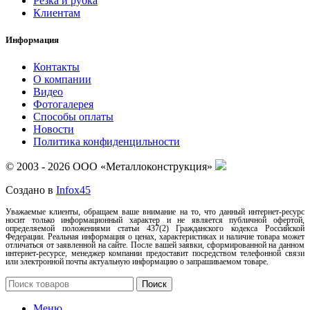
Резка и рубка
Клиентам
Информация
Контакты
О компании
Видео
Фотогалерея
Способы оплаты
Новости
Политика конфиденцильности
© 2003 - 2026 ООО «Металлоконструкция»
Создано в
Infox45
Уважаемые клиенты, обращаем ваше внимание на то, что данный интернет-ресурс
носит только информационный характер и не является публичной офертой,
определяемой положениями статьи 437(2) Гражданского кодекса Российской
Федерации. Реальная информация о ценах, характеристиках и наличие товара может
отличаться от заявленной на сайте. После вашей заявки, сформированной на данном
интернет-ресурсе, менеджер компании предоставит посредством телефонной связи
или электронной почты актуальную информацию о запрашиваемом товаре.
Поиск
Меню