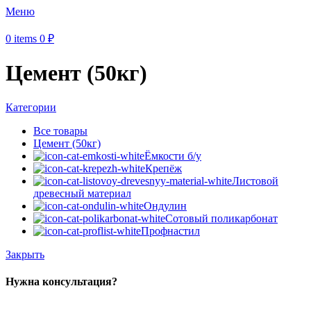
Меню
0
items
0
₽
Цемент (50кг)
Категории
Все
товары
Цемент (50кг)
Ёмкости б/у
Крепёж
Листовой
древесный материал
Ондулин
Сотовый поликарбонат
Профнастил
Закрыть
Нужна консультация?
Звоните:
+7 (3522) 44-54-01