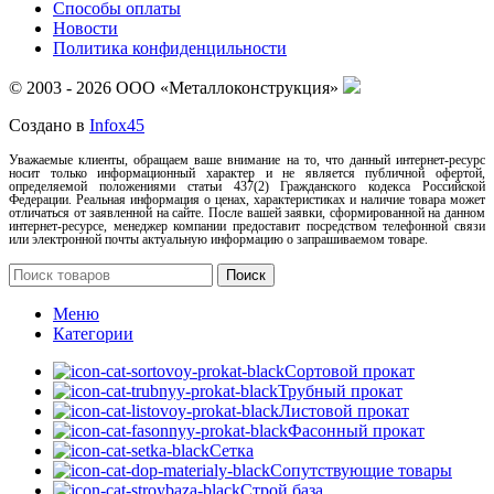
Способы оплаты
Новости
Политика конфиденцильности
© 2003 - 2026 ООО «Металлоконструкция»
Создано в
Infox45
Уважаемые клиенты, обращаем ваше внимание на то, что данный интернет-ресурс
носит только информационный характер и не является публичной офертой,
определяемой положениями статьи 437(2) Гражданского кодекса Российской
Федерации. Реальная информация о ценах, характеристиках и наличие товара может
отличаться от заявленной на сайте. После вашей заявки, сформированной на данном
интернет-ресурсе, менеджер компании предоставит посредством телефонной связи
или электронной почты актуальную информацию о запрашиваемом товаре.
Поиск
Меню
Категории
Сортовой прокат
Трубный прокат
Листовой прокат
Фасонный прокат
Сетка
Сопутствующие товары
Строй база