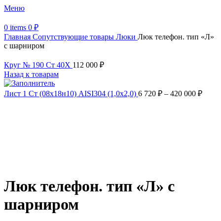
Меню
0
items
0
₽
Главная
Сопутствующие товары
Люки
Люк телефон. тип «Л»
с шарниром
Круг № 190 Ст 40Х
112 000
₽
Назад к товарам
Лист 1 Ст (08х18н10) AISI304 (1,0х2,0)
6 720
₽
–
420 000
₽
Увеличить
Обратите внимание, изображение товара может отличаться от
фактического вида (цветом, размером, формой или иными
характеристиками)
Люк телефон. тип «Л» с
шарниром