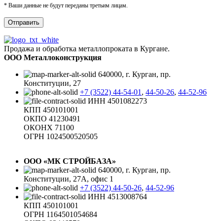
* Ваши данные не будут переданы третьим лицам.
Продажа и обработка металлопроката в Кургане.
ООО Металлоконструкция
640000, г. Курган, пр.
Конституции, 27
+7 (3522) 44-54-01
,
44-50-26
,
44-52-96
ИНН 4501082273
КПП 450101001
ОКПО 41230491
ОКОНХ 71100
ОГРН 1024500520505
ООО «МК СТРОЙБАЗА»
640000, г. Курган, пр.
Конституции, 27А, офис 1
+7 (3522) 44-50-26
,
44-52-96
ИНН 4513008764
КПП 450101001
ОГРН 1164501054684