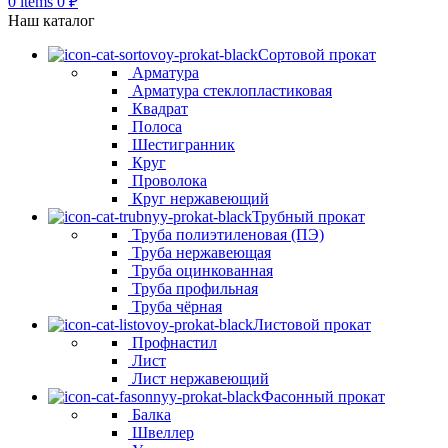
0
items
0
₽
Наш каталог
Сортовой прокат
Арматура
Арматура стеклопластиковая
Квадрат
Полоса
Шестигранник
Круг
Проволока
Круг нержавеющий
Трубный прокат
Труба полиэтиленовая (ПЭ)
Труба нержавеющая
Труба оцинкованная
Труба профильная
Труба чёрная
Листовой прокат
Профнастил
Лист
Лист нержавеющий
Фасонный прокат
Балка
Швеллер