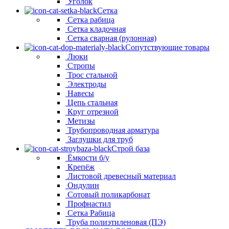
Уголок
Сетка
Сетка рабица
Сетка кладочная
Сетка сварная (рулонная)
Сопутствующие товары
Люки
Стропы
Трос стальной
Электроды
Навесы
Цепь стальная
Круг отрезной
Метизы
Трубопроводная арматура
Заглушки для труб
Строй база
Ёмкости б/у
Крепёж
Листовой древесный материал
Ондулин
Сотовый поликарбонат
Профнастил
Сетка Рабица
Труба полиэтиленовая (ПЭ)