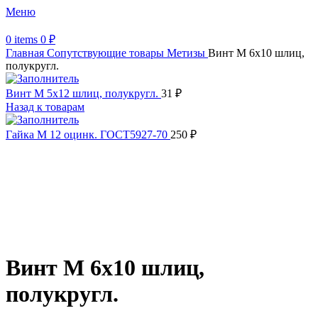
Меню
0
items
0
₽
Главная
Сопутствующие товары
Метизы
Винт М 6х10 шлиц,
полукругл.
Винт М 5х12 шлиц, полукругл.
31
₽
Назад к товарам
Гайка М 12 оцинк. ГОСТ5927-70
250
₽
Увеличить
Обратите внимание, изображение товара может отличаться от
фактического вида (цветом, размером, формой или иными
характеристиками)
Винт М 6х10 шлиц,
полукругл.