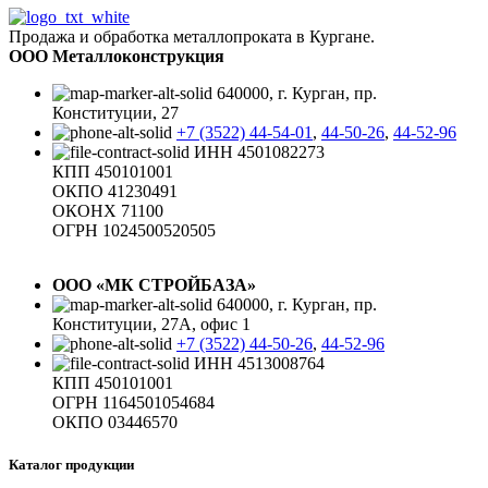
Продажа и обработка металлопроката в Кургане.
ООО Металлоконструкция
640000, г. Курган, пр.
Конституции, 27
+7 (3522) 44-54-01
,
44-50-26
,
44-52-96
ИНН 4501082273
КПП 450101001
ОКПО 41230491
ОКОНХ 71100
ОГРН 1024500520505
ООО «МК СТРОЙБАЗА»
640000, г. Курган, пр.
Конституции, 27А, офис 1
+7 (3522) 44-50-26
,
44-52-96
ИНН 4513008764
КПП 450101001
ОГРН 1164501054684
ОКПО 03446570
Каталог продукции