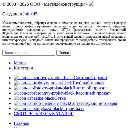
© 2003 - 2026 ООО «Металлоконструкция»
Создано в
Infox45
Уважаемые клиенты, обращаем ваше внимание на то, что данный интернет-ресурс
носит только информационный характер и не является публичной офертой,
определяемой положениями статьи 437(2) Гражданского кодекса Российской
Федерации. Реальная информация о ценах, характеристиках и наличие товара может
отличаться от заявленной на сайте. После вашей заявки, сформированной на данном
интернет-ресурсе, менеджер компании предоставит посредством телефонной связи
или электронной почты актуальную информацию о запрашиваемом товаре.
Поиск
Меню
Категории
Сортовой прокат
Трубный прокат
Листовой прокат
Фасонный прокат
Сетка
Сопутствующие товары
Строй база
СМОТРЕТЬ ВЕСЬ КАТАЛОГ
Главная