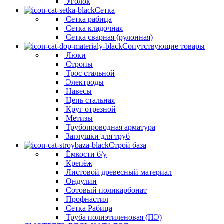
Уголок
Сетка
Сетка рабица
Сетка кладочная
Сетка сварная (рулонная)
Сопутствующие товары
Люки
Стропы
Трос стальной
Электроды
Навесы
Цепь стальная
Круг отрезной
Метизы
Трубопроводная арматура
Заглушки для труб
Строй база
Ёмкости б/у
Крепёж
Листовой древесный материал
Ондулин
Сотовый поликарбонат
Профнастил
Сетка Рабица
Труба полиэтиленовая (ПЭ)