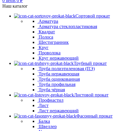
0
items
0
₽
Наш каталог
Сортовой прокат
Арматура
Арматура стеклопластиковая
Квадрат
Полоса
Шестигранник
Круг
Проволока
Круг нержавеющий
Трубный прокат
Труба полиэтиленовая (ПЭ)
Труба нержавеющая
Труба оцинкованная
Труба профильная
Труба чёрная
Листовой прокат
Профнастил
Лист
Лист нержавеющий
Фасонный прокат
Балка
Швеллер