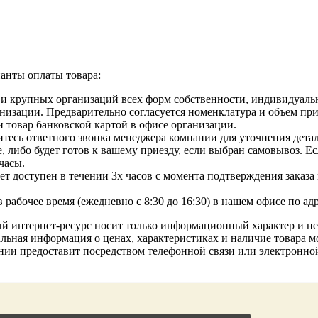
анты оплаты товара:
 и крупных организаций всех форм собственности, индивидуаль
изации. Предварительно согласуется номенклатура и объем приоб
 товар банковской картой в офисе организации.
тесь ответного звонка менеджера компании для уточнения детале
, либо будет готов к вашему приезду, если выбран самовывоз. Е
часы.
т доступен в течении 3х часов с момента подтверждения заказа м
рабочее время (ежедневно с 8:30 до 16:30) в нашем офисе по ад
ый интернет-ресурс носит только информационный характер и н
льная информация о ценах, характеристиках и наличие товара мо
нии предоставит посредством телефонной связи или электронн