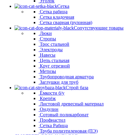
Уголок
Сетка
Сетка рабица
Сетка кладочная
Сетка сварная (рулонная)
Сопутствующие товары
Люки
Стропы
Трос стальной
Электроды
Навесы
Цепь стальная
Круг отрезной
Метизы
Трубопроводная арматура
Заглушки для труб
Строй база
Ёмкости б/у
Крепёж
Листовой древесный материал
Ондулин
Сотовый поликарбонат
Профнастил
Сетка Рабица
Труба полиэтиленовая (ПЭ)