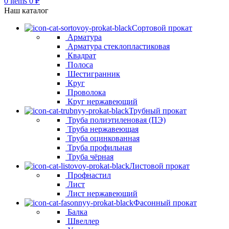
0
items
0
₽
Наш каталог
Сортовой прокат
Арматура
Арматура стеклопластиковая
Квадрат
Полоса
Шестигранник
Круг
Проволока
Круг нержавеющий
Трубный прокат
Труба полиэтиленовая (ПЭ)
Труба нержавеющая
Труба оцинкованная
Труба профильная
Труба чёрная
Листовой прокат
Профнастил
Лист
Лист нержавеющий
Фасонный прокат
Балка
Швеллер