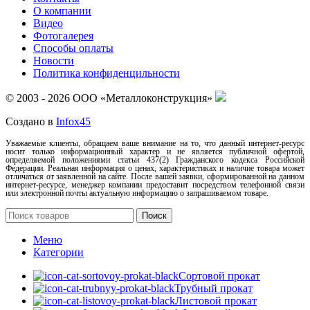
О компании
Видео
Фотогалерея
Способы оплаты
Новости
Политика конфиденцильности
© 2003 - 2026 ООО «Металлоконструкция»
Создано в
Infox45
Уважаемые клиенты, обращаем ваше внимание на то, что данный интернет-ресурс
носит только информационный характер и не является публичной офертой,
определяемой положениями статьи 437(2) Гражданского кодекса Российской
Федерации. Реальная информация о ценах, характеристиках и наличие товара может
отличаться от заявленной на сайте. После вашей заявки, сформированной на данном
интернет-ресурсе, менеджер компании предоставит посредством телефонной связи
или электронной почты актуальную информацию о запрашиваемом товаре.
Поиск
Меню
Категории
Сортовой прокат
Трубный прокат
Листовой прокат