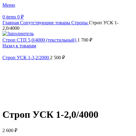
Меню
0
items
0
₽
Главная
Сопутствующие товары
Стропы
Строп УСК 1-
2,0/4000
Строп СТП 5,0/4000 (текстильный)
1 700
₽
Назад к товарам
Строп УСК 1-3,2/2000
2 500
₽
Увеличить
Обратите внимание, изображение товара может отличаться от
фактического вида (цветом, размером, формой или иными
характеристиками)
Строп УСК 1-2,0/4000
2 600
₽