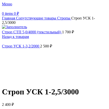
Меню
0
items
0
₽
Главная
Сопутствующие товары
Стропы
Строп УСК 1-
2,5/3000
Строп СТП 5,0/4000 (текстильный)
1 700
₽
Назад к товарам
Строп УСК 1-3,2/2000
2 500
₽
Увеличить
Обратите внимание, изображение товара может отличаться от
фактического вида (цветом, размером, формой или иными
характеристиками)
Строп УСК 1-2,5/3000
2 400
₽