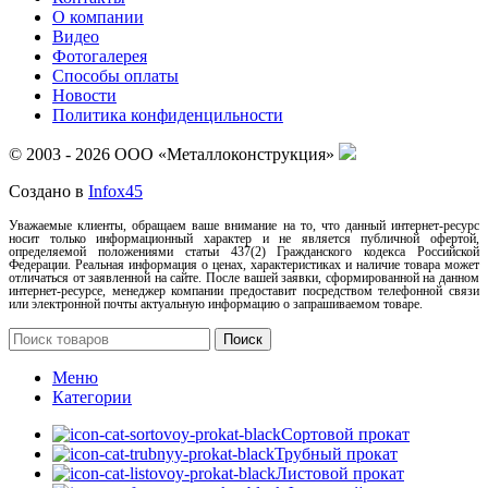
О компании
Видео
Фотогалерея
Способы оплаты
Новости
Политика конфиденцильности
© 2003 - 2026 ООО «Металлоконструкция»
Создано в
Infox45
Уважаемые клиенты, обращаем ваше внимание на то, что данный интернет-ресурс
носит только информационный характер и не является публичной офертой,
определяемой положениями статьи 437(2) Гражданского кодекса Российской
Федерации. Реальная информация о ценах, характеристиках и наличие товара может
отличаться от заявленной на сайте. После вашей заявки, сформированной на данном
интернет-ресурсе, менеджер компании предоставит посредством телефонной связи
или электронной почты актуальную информацию о запрашиваемом товаре.
Поиск
Меню
Категории
Сортовой прокат
Трубный прокат
Листовой прокат