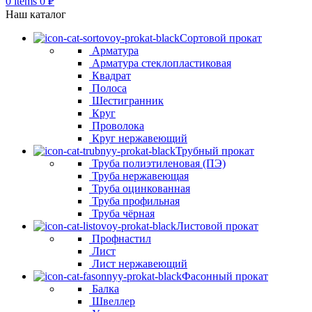
0
items
0
₽
Наш каталог
Сортовой прокат
Арматура
Арматура стеклопластиковая
Квадрат
Полоса
Шестигранник
Круг
Проволока
Круг нержавеющий
Трубный прокат
Труба полиэтиленовая (ПЭ)
Труба нержавеющая
Труба оцинкованная
Труба профильная
Труба чёрная
Листовой прокат
Профнастил
Лист
Лист нержавеющий
Фасонный прокат
Балка
Швеллер