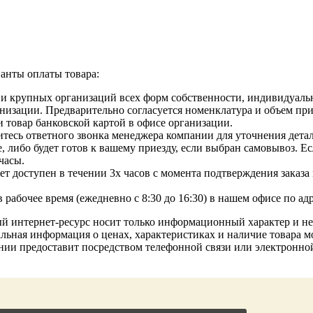
анты оплаты товара:
 и крупных организаций всех форм собственности, индивидуаль
изации. Предварительно согласуется номенклатура и объем приоб
 товар банковской картой в офисе организации.
тесь ответного звонка менеджера компании для уточнения детале
, либо будет готов к вашему приезду, если выбран самовывоз. Е
часы.
т доступен в течении 3х часов с момента подтверждения заказа м
рабочее время (ежедневно с 8:30 до 16:30) в нашем офисе по ад
ый интернет-ресурс носит только информационный характер и н
льная информация о ценах, характеристиках и наличие товара мо
нии предоставит посредством телефонной связи или электронн