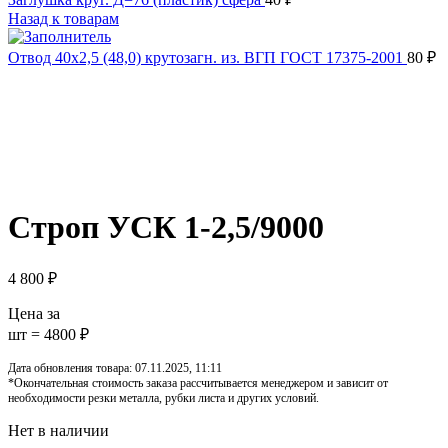
Назад к товарам
Отвод 40х2,5 (48,0) крутозагн. из. ВГП ГОСТ 17375-2001
80
₽
Распродано
Увеличить
Обратите внимание, изображение товара может отличаться от 
Строп УСК 1-2,5/9000
4 800
₽
Цена за
шт = 4800 ₽
Дата обновления товара: 07.11.2025, 11:11
*Окончательная стоимость заказа рассчитывается менеджером и зависит от
необходимости резки металла, рубки листа и других условий.
Нет в наличии