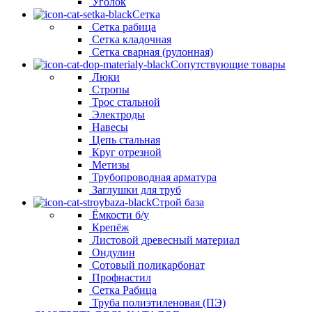
Уголок
Сетка
Сетка рабица
Сетка кладочная
Сетка сварная (рулонная)
Сопутствующие товары
Люки
Стропы
Трос стальной
Электроды
Навесы
Цепь стальная
Круг отрезной
Метизы
Трубопроводная арматура
Заглушки для труб
Строй база
Ёмкости б/у
Крепёж
Листовой древесный материал
Ондулин
Сотовый поликарбонат
Профнастил
Сетка Рабица
Труба полиэтиленовая (ПЭ)