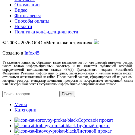
О компании
Видео
Фотогалерея
Способы оплаты
Новости
Политика конфиденцильности
© 2003 - 2026 ООО «Металлоконструкция»
Создано в
Infox45
Уважаемые клиенты, обращаем ваше внимание на то, что данный интернет-ресурс
носит только информационный характер и не является публичной офертой,
определяемой положениями статьи 437(2) Гражданского кодекса Российской
Федерации. Реальная информация о ценах, характеристиках и наличие товара может
отличаться от заявленной на сайте. После вашей заявки, сформированной на данном
интернет-ресурсе, менеджер компании предоставит посредством телефонной связи
или электронной почты актуальную информацию о запрашиваемом товаре.
Поиск
Меню
Категории
Сортовой прокат
Трубный прокат
Листовой прокат