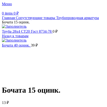
Меню
0
items
0
₽
Главная
Сопутствующие товары
Трубопроводная арматура
Бочата 15 оцинк.
Труба 28х4 СТ20 Гост 8734-78
0
₽
Назад к товарам
Бочата 40 оцинк.
39
₽
Увеличить
Обратите внимание, изображение товара может отличаться от
фактического вида (цветом, размером, формой или иными
характеристиками)
Бочата 15 оцинк.
13
₽