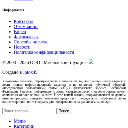
Информация
Контакты
О компании
Видео
Фотогалерея
Способы оплаты
Новости
Политика конфиденцильности
© 2003 - 2026 ООО «Металлоконструкция»
Создано в
Infox45
Уважаемые клиенты, обращаем ваше внимание на то, что данный интернет-ресурс
носит только информационный характер и не является публичной офертой,
определяемой положениями статьи 437(2) Гражданского кодекса Российской
Федерации. Реальная информация о ценах, характеристиках и наличие товара может
отличаться от заявленной на сайте. После вашей заявки, сформированной на данном
интернет-ресурсе, менеджер компании предоставит посредством телефонной связи
или электронной почты актуальную информацию о запрашиваемом товаре.
Поиск
Меню
Категории