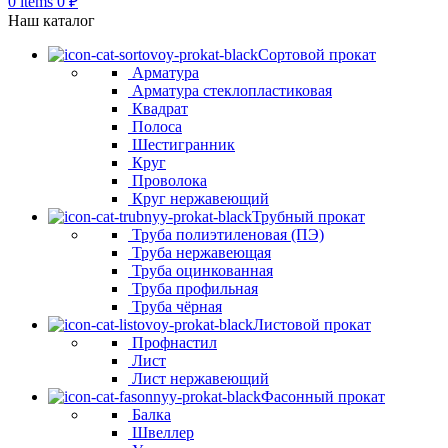
0
items
0
₽
Наш каталог
Сортовой прокат
Арматура
Арматура стеклопластиковая
Квадрат
Полоса
Шестигранник
Круг
Проволока
Круг нержавеющий
Трубный прокат
Труба полиэтиленовая (ПЭ)
Труба нержавеющая
Труба оцинкованная
Труба профильная
Труба чёрная
Листовой прокат
Профнастил
Лист
Лист нержавеющий
Фасонный прокат
Балка
Швеллер