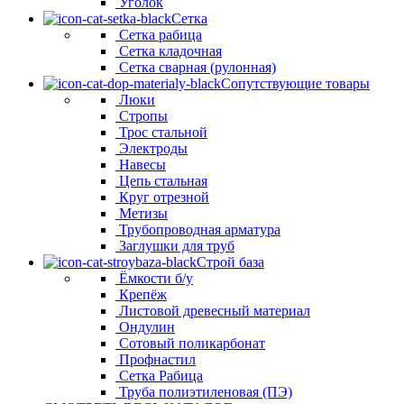
Уголок
Сетка
Сетка рабица
Сетка кладочная
Сетка сварная (рулонная)
Сопутствующие товары
Люки
Стропы
Трос стальной
Электроды
Навесы
Цепь стальная
Круг отрезной
Метизы
Трубопроводная арматура
Заглушки для труб
Строй база
Ёмкости б/у
Крепёж
Листовой древесный материал
Ондулин
Сотовый поликарбонат
Профнастил
Сетка Рабица
Труба полиэтиленовая (ПЭ)