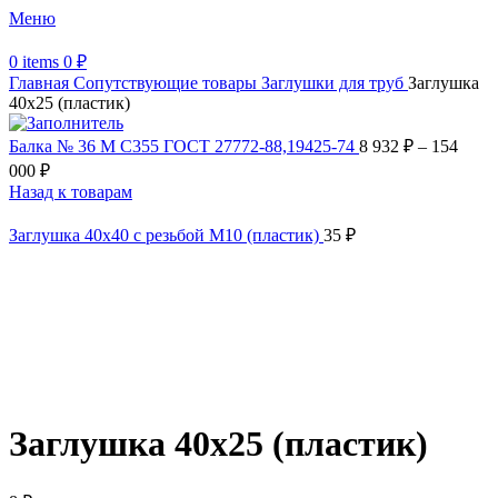
Меню
0
items
0
₽
Главная
Сопутствующие товары
Заглушки для труб
Заглушка
40х25 (пластик)
Балка № 36 М С355 ГОСТ 27772-88,19425-74
8 932
₽
–
154
000
₽
Назад к товарам
Заглушка 40х40 с резьбой М10 (пластик)
35
₽
Увеличить
Обратите внимание, изображение товара может отличаться от
фактического вида (цветом, размером, формой или иными
характеристиками)
Заглушка 40х25 (пластик)