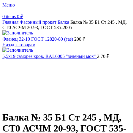
Меню
0
items
0
₽
Главная
Фасонный прокат
Балка
Балка № 35 Б1 Ст 245 , МД,
СТ0 АСЧМ 20-93, ГОСТ 535-2005
Фланец 32-10 ГОСТ 12820-80 (газ)
200
₽
Назад к товарам
5,5х19 cаморез кров. RAL6005 "зеленый мох"
2.70
₽
Распродано
Увеличить
Обратите внимание, изображение товара может отличаться от
фактического вида (цветом, размером, формой или иными
характеристиками)
Балка № 35 Б1 Ст 245 , МД,
СТ0 АСЧМ 20-93, ГОСТ 535-