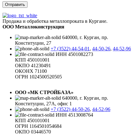
Продажа и обработка металлопроката в Кургане.
ООО Металлоконструкция
640000, г. Курган, пр.
Конституции, 27
+7 (3522) 44-54-01
,
44-50-26
,
44-52-96
ИНН 4501082273
КПП 450101001
ОКПО 41230491
ОКОНХ 71100
ОГРН 1024500520505
ООО «МК СТРОЙБАЗА»
640000, г. Курган, пр.
Конституции, 27А, офис 1
+7 (3522) 44-50-26
,
44-52-96
ИНН 4513008764
КПП 450101001
ОГРН 1164501054684
ОКПО 03446570