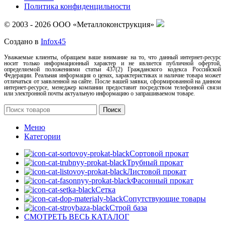
Политика конфиденцильности
© 2003 - 2026 ООО «Металлоконструкция»
Создано в
Infox45
Уважаемые клиенты, обращаем ваше внимание на то, что данный интернет-ресурс
носит только информационный характер и не является публичной офертой,
определяемой положениями статьи 437(2) Гражданского кодекса Российской
Федерации. Реальная информация о ценах, характеристиках и наличие товара может
отличаться от заявленной на сайте. После вашей заявки, сформированной на данном
интернет-ресурсе, менеджер компании предоставит посредством телефонной связи
или электронной почты актуальную информацию о запрашиваемом товаре.
Поиск
Меню
Категории
Сортовой прокат
Трубный прокат
Листовой прокат
Фасонный прокат
Сетка
Сопутствующие товары
Строй база
СМОТРЕТЬ ВЕСЬ КАТАЛОГ