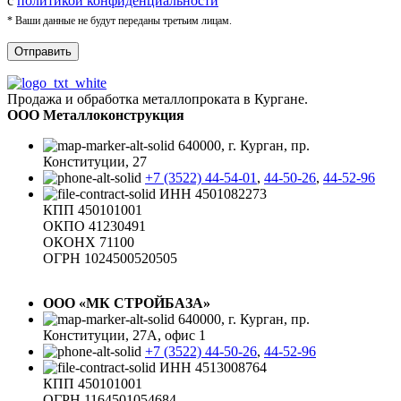
с
политикой конфиденциальности
* Ваши данные не будут переданы третьим лицам.
Продажа и обработка металлопроката в Кургане.
ООО Металлоконструкция
640000, г. Курган, пр.
Конституции, 27
+7 (3522) 44-54-01
,
44-50-26
,
44-52-96
ИНН 4501082273
КПП 450101001
ОКПО 41230491
ОКОНХ 71100
ОГРН 1024500520505
ООО «МК СТРОЙБАЗА»
640000, г. Курган, пр.
Конституции, 27А, офис 1
+7 (3522) 44-50-26
,
44-52-96
ИНН 4513008764
КПП 450101001
ОГРН 1164501054684