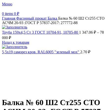
Меню
0
items
0
₽
Главная
Фасонный прокат
Балка
Балка № 60 Ш2 Ст255 СТО
АСЧМ 20-93 :ГОСТ Р 57837-2017: 277772-88
Труба 159х4,5 Ст 3 ГОСТ 10704-91, 10705-80
1 347.06
₽
–
78
000
₽
Назад к товарам
5,5х19 cаморез кров. RAL6005 "зеленый мох"
2.70
₽
Распродано
Увеличить
Обратите внимание, изображение товара может отличаться от
фактического вида (цветом, размером, формой или иными
характеристиками)
Балка № 60 Ш2 Ст255 СТО