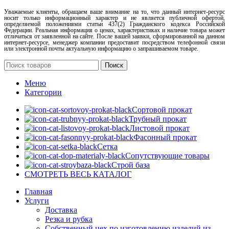
Уважаемые клиенты, обращаем ваше внимание на то, что данный интернет-ресурс
носит только информационный характер и не является публичной офертой,
определяемой положениями статьи 437(2) Гражданского кодекса Российской
Федерации. Реальная информация о ценах, характеристиках и наличие товара может
отличаться от заявленной на сайте. После вашей заявки, сформированной на данном
интернет-ресурсе, менеджер компании предоставит посредством телефонной связи
или электронной почты актуальную информацию о запрашиваемом товаре.
Поиск
Меню
Категории
Сортовой прокат
Трубный прокат
Листовой прокат
Фасонный прокат
Сетка
Сопутствующие товары
Строй база
СМОТРЕТЬ ВЕСЬ КАТАЛОГ
Главная
Услуги
Доставка
Резка и рубка
Собственный цех по изготовлению изделий из