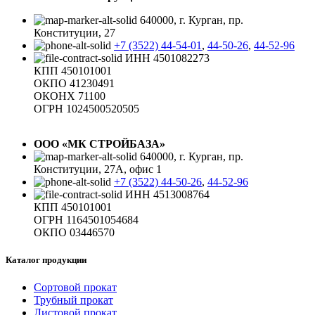
640000, г. Курган, пр.
Конституции, 27
+7 (3522) 44-54-01
,
44-50-26
,
44-52-96
ИНН 4501082273
КПП 450101001
ОКПО 41230491
ОКОНХ 71100
ОГРН 1024500520505
ООО «МК СТРОЙБАЗА»
640000, г. Курган, пр.
Конституции, 27А, офис 1
+7 (3522) 44-50-26
,
44-52-96
ИНН 4513008764
КПП 450101001
ОГРН 1164501054684
ОКПО 03446570
Каталог продукции
Сортовой прокат
Трубный прокат
Листовой прокат