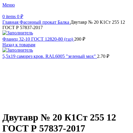
Меню
0
items
0
₽
Главная
Фасонный прокат
Балка
Двутавр № 20 К1Ст 255 12
ГОСТ Р 57837-2017
Фланец 32-10 ГОСТ 12820-80 (газ)
200
₽
Назад к товарам
5,5х19 cаморез кров. RAL6005 "зеленый мох"
2.70
₽
Распродано
Увеличить
Обратите внимание, изображение товара может отличаться от
фактического вида (цветом, размером, формой или иными
характеристиками)
Двутавр № 20 К1Ст 255 12
ГОСТ Р 57837-2017