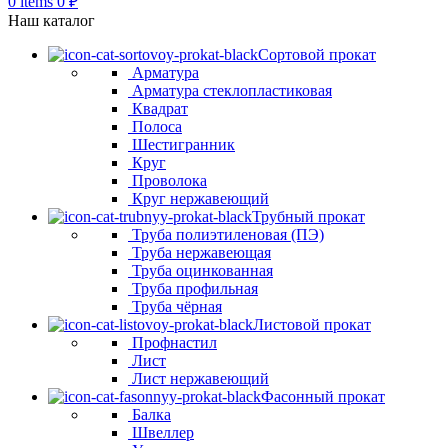
0
items
0
₽
Наш каталог
Сортовой прокат
Арматура
Арматура стеклопластиковая
Квадрат
Полоса
Шестигранник
Круг
Проволока
Круг нержавеющий
Трубный прокат
Труба полиэтиленовая (ПЭ)
Труба нержавеющая
Труба оцинкованная
Труба профильная
Труба чёрная
Листовой прокат
Профнастил
Лист
Лист нержавеющий
Фасонный прокат
Балка
Швеллер