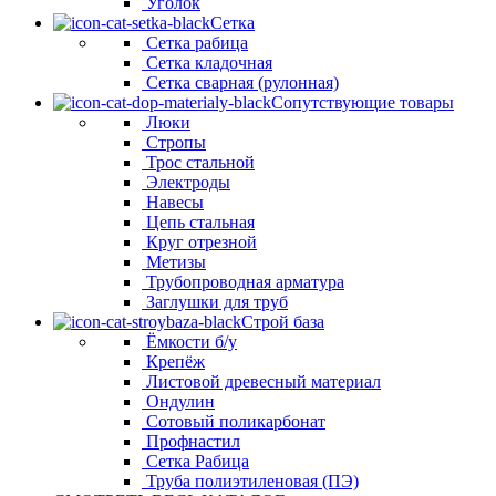
Уголок
Сетка
Сетка рабица
Сетка кладочная
Сетка сварная (рулонная)
Сопутствующие товары
Люки
Стропы
Трос стальной
Электроды
Навесы
Цепь стальная
Круг отрезной
Метизы
Трубопроводная арматура
Заглушки для труб
Строй база
Ёмкости б/у
Крепёж
Листовой древесный материал
Ондулин
Сотовый поликарбонат
Профнастил
Сетка Рабица
Труба полиэтиленовая (ПЭ)