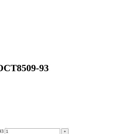
фактического вида (цветом, размером, формой или иными характ
ГОСТ8509-93
93