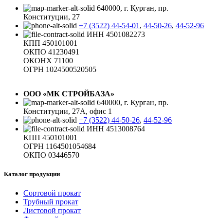
640000, г. Курган, пр.
Конституции, 27
+7 (3522) 44-54-01
,
44-50-26
,
44-52-96
ИНН 4501082273
КПП 450101001
ОКПО 41230491
ОКОНХ 71100
ОГРН 1024500520505
ООО «МК СТРОЙБАЗА»
640000, г. Курган, пр.
Конституции, 27А, офис 1
+7 (3522) 44-50-26
,
44-52-96
ИНН 4513008764
КПП 450101001
ОГРН 1164501054684
ОКПО 03446570
Каталог продукции
Сортовой прокат
Трубный прокат
Листовой прокат