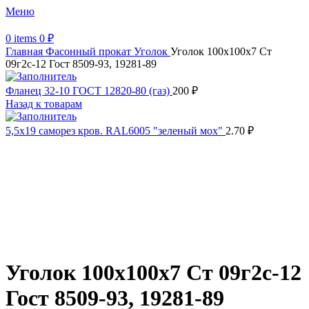
Меню
0
items
0
₽
Главная
Фасонный прокат
Уголок
Уголок 100х100х7 Ст
09г2с-12 Гост 8509-93, 19281-89
Фланец 32-10 ГОСТ 12820-80 (газ)
200
₽
Назад к товарам
5,5х19 cаморез кров. RAL6005 "зеленый мох"
2.70
₽
Распродано
Увеличить
Обратите внимание, изображение товара может отличаться от
фактического вида (цветом, размером, формой или иными
характеристиками)
Уголок 100х100х7 Ст 09г2с-12
Гост 8509-93, 19281-89