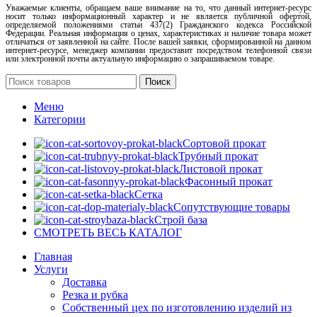
Уважаемые клиенты, обращаем ваше внимание на то, что данный интернет-ресурс
носит только информационный характер и не является публичной офертой,
определяемой положениями статьи 437(2) Гражданского кодекса Российской
Федерации. Реальная информация о ценах, характеристиках и наличие товара может
отличаться от заявленной на сайте. После вашей заявки, сформированной на данном
интернет-ресурсе, менеджер компании предоставит посредством телефонной связи
или электронной почты актуальную информацию о запрашиваемом товаре.
Поиск
Меню
Категории
Сортовой прокат
Трубный прокат
Листовой прокат
Фасонный прокат
Сетка
Сопутствующие товары
Строй база
СМОТРЕТЬ ВЕСЬ КАТАЛОГ
Главная
Услуги
Доставка
Резка и рубка
Собственный цех по изготовлению изделий из