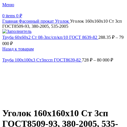
Меню
0
items
0
₽
Главная
Фасонный прокат
Уголок
Уголок 160х160х10 Ст 3сп
ГОСТ8509-93, 380-2005, 535-2005
Труба 60х60х2 Ст 08-3пс/сп/кп/10 ГОСТ 8639-82
288.35
₽
–
79
000
₽
Назад к товарам
Труба 100х100х3 Ст3пссп ГОСТ8639-82
728
₽
–
80 000
₽
Увеличить
Обратите внимание, изображение товара может отличаться от
фактического вида (цветом, размером, формой или иными
характеристиками)
Уголок 160х160х10 Ст 3сп
ГОСТ8509-93, 380-2005, 535-