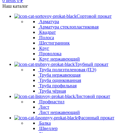
0
items
0
₽
Наш каталог
Сортовой прокат
Арматура
Арматура стеклопластиковая
Квадрат
Полоса
Шестигранник
Круг
Проволока
Круг нержавеющий
Трубный прокат
Труба полиэтиленовая (ПЭ)
Труба нержавеющая
Труба оцинкованная
Труба профильная
Труба чёрная
Листовой прокат
Профнастил
Лист
Лист нержавеющий
Фасонный прокат
Балка
Швеллер