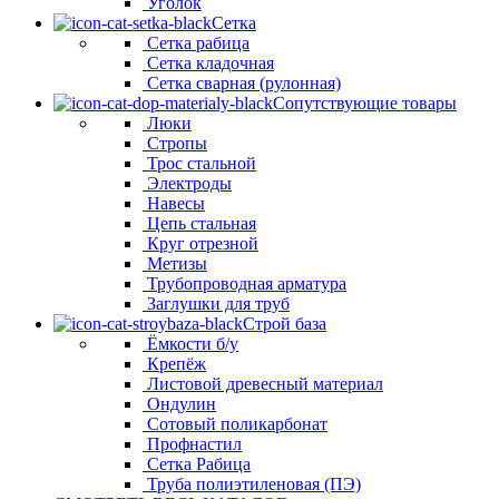
Уголок
Сетка
Сетка рабица
Сетка кладочная
Сетка сварная (рулонная)
Сопутствующие товары
Люки
Стропы
Трос стальной
Электроды
Навесы
Цепь стальная
Круг отрезной
Метизы
Трубопроводная арматура
Заглушки для труб
Строй база
Ёмкости б/у
Крепёж
Листовой древесный материал
Ондулин
Сотовый поликарбонат
Профнастил
Сетка Рабица
Труба полиэтиленовая (ПЭ)