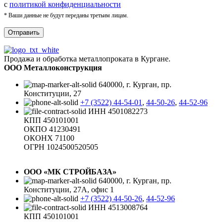
с
политикой конфиденциальности
* Ваши данные не будут переданы третьим лицам.
Продажа и обработка металлопроката в Кургане.
ООО Металлоконструкция
640000, г. Курган, пр.
Конституции, 27
+7 (3522) 44-54-01
,
44-50-26
,
44-52-96
ИНН 4501082273
КПП 450101001
ОКПО 41230491
ОКОНХ 71100
ОГРН 1024500520505
ООО «МК СТРОЙБАЗА»
640000, г. Курган, пр.
Конституции, 27А, офис 1
+7 (3522) 44-50-26
,
44-52-96
ИНН 4513008764
КПП 450101001