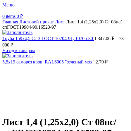
Меню
0
items
0
₽
Главная
Листовой прокат
Лист
Лист 1,4 (1,25х2,0) Ст 08пс/
спГОСТ19904-90,16523-97
Труба 159х4,5 Ст 3 ГОСТ 10704-91, 10705-80
1 347.06
₽
–
78
000
₽
Назад к товарам
5,5х19 cаморез кров. RAL6005 "зеленый мох"
2.70
₽
Распродано
Увеличить
Обратите внимание, изображение товара может отличаться от
фактического вида (цветом, размером, формой или иными
характеристиками)
Лист 1,4 (1,25х2,0) Ст 08пс/