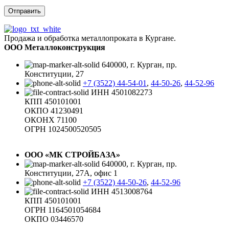
Продажа и обработка металлопроката в Кургане.
ООО Металлоконструкция
640000, г. Курган, пр.
Конституции, 27
+7 (3522) 44-54-01
,
44-50-26
,
44-52-96
ИНН 4501082273
КПП 450101001
ОКПО 41230491
ОКОНХ 71100
ОГРН 1024500520505
ООО «МК СТРОЙБАЗА»
640000, г. Курган, пр.
Конституции, 27А, офис 1
+7 (3522) 44-50-26
,
44-52-96
ИНН 4513008764
КПП 450101001
ОГРН 1164501054684
ОКПО 03446570