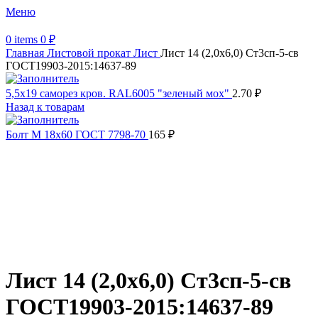
Меню
0
items
0
₽
Главная
Листовой прокат
Лист
Лист 14 (2,0х6,0) Ст3сп-5-св
ГОСТ19903-2015:14637-89
5,5х19 cаморез кров. RAL6005 "зеленый мох"
2.70
₽
Назад к товарам
Болт М 18х60 ГОСТ 7798-70
165
₽
Распродано
Увеличить
Обратите внимание, изображение товара может отличаться от
фактического вида (цветом, размером, формой или иными
характеристиками)
Лист 14 (2,0х6,0) Ст3сп-5-св
ГОСТ19903-2015:14637-89