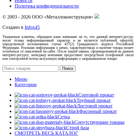
Новости
Политика конфиденцильности
© 2003 - 2026 ООО «Металлоконструкция»
Создано в
Infox45
Уважаемые клиенты, обращаем ваше внимание на то, что данный интернет-ресурс
носит только информационный характер и не является публичной офертой,
определяемой положениями статьи 437(2) Гражданского кодекса Российской
Федерации. Реальная информация о ценах, характеристиках и наличие товара может
отличаться от заявленной на сайте. После вашей заявки, сформированной на данном
интернет-ресурсе, менеджер компании предоставит посредством телефонной связи
или электронной почты актуальную информацию о запрашиваемом товаре.
Поиск
Меню
Категории
Сортовой прокат
Трубный прокат
Листовой прокат
Фасонный прокат
Сетка
Сопутствующие товары
Строй база
СМОТРЕТЬ ВЕСЬ КАТАЛОГ