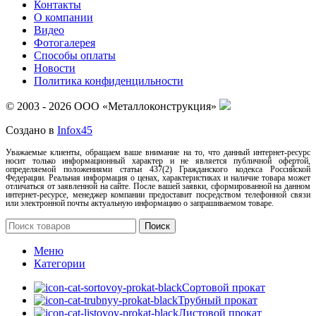
Контакты
О компании
Видео
Фотогалерея
Способы оплаты
Новости
Политика конфиденцильности
© 2003 - 2026 ООО «Металлоконструкция»
Создано в
Infox45
Уважаемые клиенты, обращаем ваше внимание на то, что данный интернет-ресурс
носит только информационный характер и не является публичной офертой,
определяемой положениями статьи 437(2) Гражданского кодекса Российской
Федерации. Реальная информация о ценах, характеристиках и наличие товара может
отличаться от заявленной на сайте. После вашей заявки, сформированной на данном
интернет-ресурсе, менеджер компании предоставит посредством телефонной связи
или электронной почты актуальную информацию о запрашиваемом товаре.
Поиск
Меню
Категории
Сортовой прокат
Трубный прокат
Листовой прокат