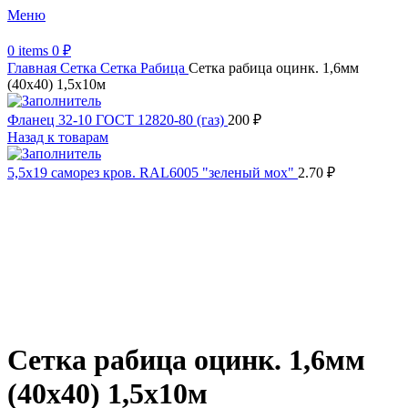
Меню
0
items
0
₽
Главная
Сетка
Сетка Рабица
Сетка рабица оцинк. 1,6мм
(40х40) 1,5х10м
Фланец 32-10 ГОСТ 12820-80 (газ)
200
₽
Назад к товарам
5,5х19 cаморез кров. RAL6005 "зеленый мох"
2.70
₽
Распродано
Увеличить
Обратите внимание, изображение товара может отличаться от
фактического вида (цветом, размером, формой или иными
характеристиками)
Сетка рабица оцинк. 1,6мм
(40х40) 1,5х10м