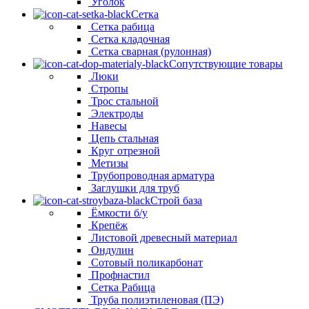
Уголок
Сетка
Сетка рабица
Сетка кладочная
Сетка сварная (рулонная)
Сопутствующие товары
Люки
Стропы
Трос стальной
Электроды
Навесы
Цепь стальная
Круг отрезной
Метизы
Трубопроводная арматура
Заглушки для труб
Строй база
Ёмкости б/у
Крепёж
Листовой древесный материал
Ондулин
Сотовый поликарбонат
Профнастил
Сетка Рабица
Труба полиэтиленовая (ПЭ)