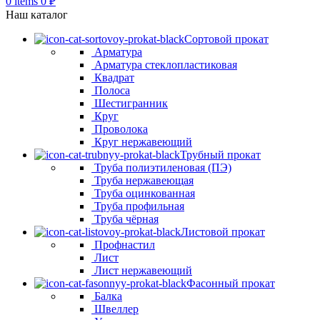
0
items
0
₽
Наш каталог
Сортовой прокат
Арматура
Арматура стеклопластиковая
Квадрат
Полоса
Шестигранник
Круг
Проволока
Круг нержавеющий
Трубный прокат
Труба полиэтиленовая (ПЭ)
Труба нержавеющая
Труба оцинкованная
Труба профильная
Труба чёрная
Листовой прокат
Профнастил
Лист
Лист нержавеющий
Фасонный прокат
Балка
Швеллер