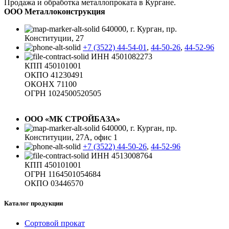
Продажа и обработка металлопроката в Кургане.
ООО Металлоконструкция
640000, г. Курган, пр.
Конституции, 27
+7 (3522) 44-54-01
,
44-50-26
,
44-52-96
ИНН 4501082273
КПП 450101001
ОКПО 41230491
ОКОНХ 71100
ОГРН 1024500520505
ООО «МК СТРОЙБАЗА»
640000, г. Курган, пр.
Конституции, 27А, офис 1
+7 (3522) 44-50-26
,
44-52-96
ИНН 4513008764
КПП 450101001
ОГРН 1164501054684
ОКПО 03446570
Каталог продукции
Сортовой прокат