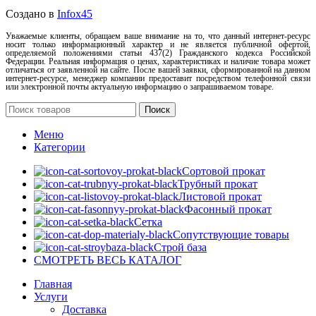
Создано в
Infox45
Уважаемые клиенты, обращаем ваше внимание на то, что данный интернет-ресурс
носит только информационный характер и не является публичной офертой,
определяемой положениями статьи 437(2) Гражданского кодекса Российской
Федерации. Реальная информация о ценах, характеристиках и наличие товара может
отличаться от заявленной на сайте. После вашей заявки, сформированной на данном
интернет-ресурсе, менеджер компании предоставит посредством телефонной связи
или электронной почты актуальную информацию о запрашиваемом товаре.
Поиск
Меню
Категории
Сортовой прокат
Трубный прокат
Листовой прокат
Фасонный прокат
Сетка
Сопутствующие товары
Строй база
СМОТРЕТЬ ВЕСЬ КАТАЛОГ
Главная
Услуги
Доставка