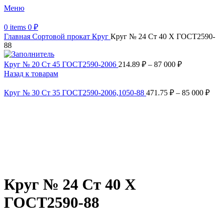
Меню
0
items
0
₽
Главная
Сортовой прокат
Круг
Круг № 24 Ст 40 Х ГОСТ2590-
88
Круг № 20 Ст 45 ГОСТ2590-2006
214.89
₽
–
87 000
₽
Назад к товарам
Круг № 30 Ст 35 ГОСТ2590-2006,1050-88
471.75
₽
–
85 000
₽
Увеличить
Обратите внимание, изображение товара может отличаться от
фактического вида (цветом, размером, формой или иными
характеристиками)
Круг № 24 Ст 40 Х
ГОСТ2590-88