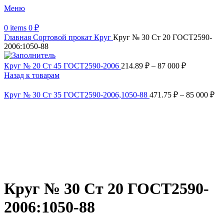
Меню
0
items
0
₽
Главная
Сортовой прокат
Круг
Круг № 30 Ст 20 ГОСТ2590-
2006:1050-88
Круг № 20 Ст 45 ГОСТ2590-2006
214.89
₽
–
87 000
₽
Назад к товарам
Круг № 30 Ст 35 ГОСТ2590-2006,1050-88
471.75
₽
–
85 000
₽
Увеличить
Обратите внимание, изображение товара может отличаться от
фактического вида (цветом, размером, формой или иными
характеристиками)
Круг № 30 Ст 20 ГОСТ2590-
2006:1050-88