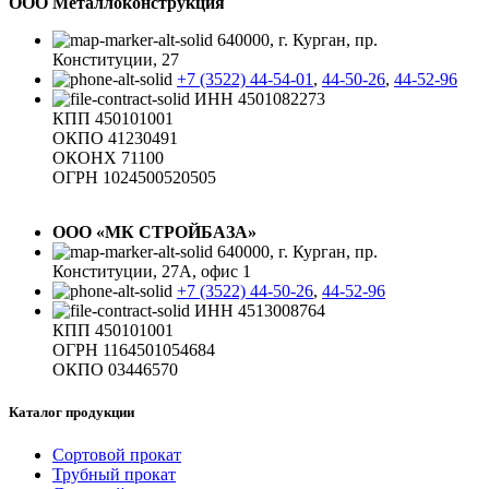
ООО Металлоконструкция
640000, г. Курган, пр.
Конституции, 27
+7 (3522) 44-54-01
,
44-50-26
,
44-52-96
ИНН 4501082273
КПП 450101001
ОКПО 41230491
ОКОНХ 71100
ОГРН 1024500520505
ООО «МК СТРОЙБАЗА»
640000, г. Курган, пр.
Конституции, 27А, офис 1
+7 (3522) 44-50-26
,
44-52-96
ИНН 4513008764
КПП 450101001
ОГРН 1164501054684
ОКПО 03446570
Каталог продукции
Сортовой прокат
Трубный прокат