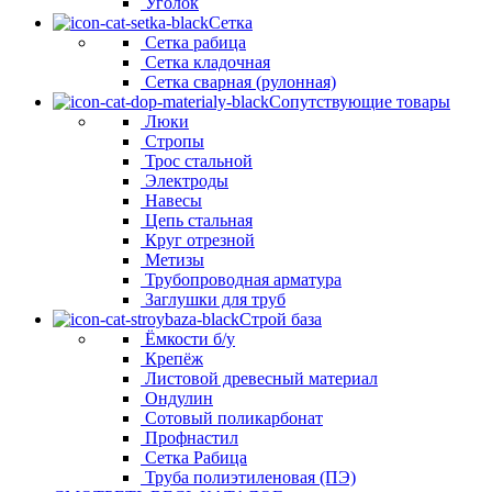
Уголок
Сетка
Сетка рабица
Сетка кладочная
Сетка сварная (рулонная)
Сопутствующие товары
Люки
Стропы
Трос стальной
Электроды
Навесы
Цепь стальная
Круг отрезной
Метизы
Трубопроводная арматура
Заглушки для труб
Строй база
Ёмкости б/у
Крепёж
Листовой древесный материал
Ондулин
Сотовый поликарбонат
Профнастил
Сетка Рабица
Труба полиэтиленовая (ПЭ)