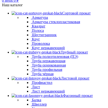
0
items
0
₽
Наш каталог
Сортовой прокат
Арматура
Арматура стеклопластиковая
Квадрат
Полоса
Шестигранник
Круг
Проволока
Круг нержавеющий
Трубный прокат
Труба полиэтиленовая (ПЭ)
Труба нержавеющая
Труба оцинкованная
Труба профильная
Труба чёрная
Листовой прокат
Профнастил
Лист
Лист нержавеющий
Фасонный прокат
Балка
Швеллер