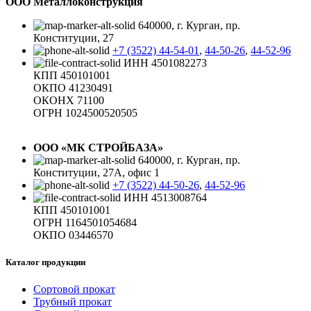
ООО Металлоконструкция
640000, г. Курган, пр.
Конституции, 27
+7 (3522) 44-54-01
,
44-50-26
,
44-52-96
ИНН 4501082273
КПП 450101001
ОКПО 41230491
ОКОНХ 71100
ОГРН 1024500520505
ООО «МК СТРОЙБАЗА»
640000, г. Курган, пр.
Конституции, 27А, офис 1
+7 (3522) 44-50-26
,
44-52-96
ИНН 4513008764
КПП 450101001
ОГРН 1164501054684
ОКПО 03446570
Каталог продукции
Сортовой прокат
Трубный прокат