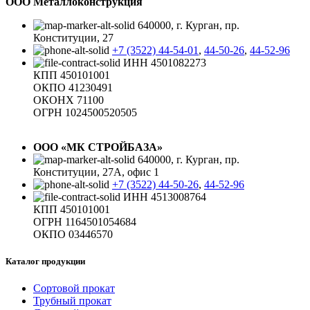
ООО Металлоконструкция
640000, г. Курган, пр.
Конституции, 27
+7 (3522) 44-54-01
,
44-50-26
,
44-52-96
ИНН 4501082273
КПП 450101001
ОКПО 41230491
ОКОНХ 71100
ОГРН 1024500520505
ООО «МК СТРОЙБАЗА»
640000, г. Курган, пр.
Конституции, 27А, офис 1
+7 (3522) 44-50-26
,
44-52-96
ИНН 4513008764
КПП 450101001
ОГРН 1164501054684
ОКПО 03446570
Каталог продукции
Сортовой прокат
Трубный прокат