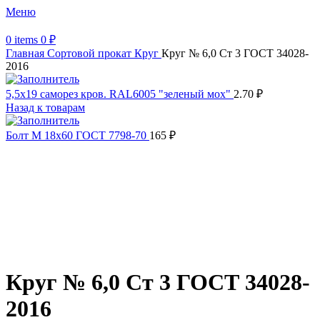
Меню
0
items
0
₽
Главная
Сортовой прокат
Круг
Круг № 6,0 Ст 3 ГОСТ 34028-
2016
5,5х19 cаморез кров. RAL6005 "зеленый мох"
2.70
₽
Назад к товарам
Болт М 18х60 ГОСТ 7798-70
165
₽
Распродано
Увеличить
Обратите внимание, изображение товара может отличаться от
фактического вида (цветом, размером, формой или иными
характеристиками)
Круг № 6,0 Ст 3 ГОСТ 34028-
2016