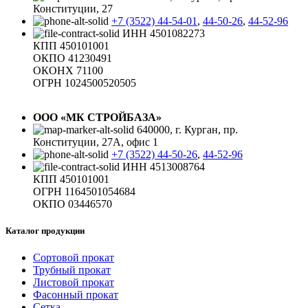
Конституции, 27
+7 (3522) 44-54-01
,
44-50-26
,
44-52-96
ИНН 4501082273
КПП 450101001
ОКПО 41230491
ОКОНХ 71100
ОГРН 1024500520505
ООО «МК СТРОЙБАЗА»
640000, г. Курган, пр.
Конституции, 27А, офис 1
+7 (3522) 44-50-26
,
44-52-96
ИНН 4513008764
КПП 450101001
ОГРН 1164501054684
ОКПО 03446570
Каталог продукции
Сортовой прокат
Трубный прокат
Листовой прокат
Фасонный прокат
Сетка