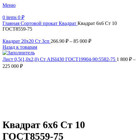
Меню
0
items
0
₽
Главная
Сортовой прокат
Квадрат
Квадрат 6х6 Ст 10
ГОСТ8559-75
Квадрат 20х20 Ст 3сп
266.90
₽
–
85 000
₽
Назад к товарам
Лист 0,5(1,0х2,0) Ст AISI430 ГОСТ19904-90:5582-75
1 800
₽
–
225 000
₽
Увеличить
Обратите внимание, изображение товара может отличаться от
фактического вида (цветом, размером, формой или иными
характеристиками)
Квадрат 6х6 Ст 10
ГОСТ8559-75