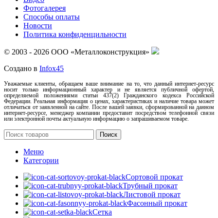
Фотогалерея
Способы оплаты
Новости
Политика конфиденцильности
© 2003 - 2026 ООО «Металлоконструкция»
Создано в
Infox45
Уважаемые клиенты, обращаем ваше внимание на то, что данный интернет-ресурс
носит только информационный характер и не является публичной офертой,
определяемой положениями статьи 437(2) Гражданского кодекса Российской
Федерации. Реальная информация о ценах, характеристиках и наличие товара может
отличаться от заявленной на сайте. После вашей заявки, сформированной на данном
интернет-ресурсе, менеджер компании предоставит посредством телефонной связи
или электронной почты актуальную информацию о запрашиваемом товаре.
Поиск
Меню
Категории
Сортовой прокат
Трубный прокат
Листовой прокат
Фасонный прокат
Сетка