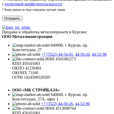
с
политикой конфиденциальности
* Ваши данные не будут переданы третьим лицам.
Продажа и обработка металлопроката в Кургане.
ООО Металлоконструкция
640000, г. Курган, пр.
Конституции, 27
+7 (3522) 44-54-01
,
44-50-26
,
44-52-96
ИНН 4501082273
КПП 450101001
ОКПО 41230491
ОКОНХ 71100
ОГРН 1024500520505
ООО «МК СТРОЙБАЗА»
640000, г. Курган, пр.
Конституции, 27А, офис 1
+7 (3522) 44-50-26
,
44-52-96
ИНН 4513008764
КПП 450101001