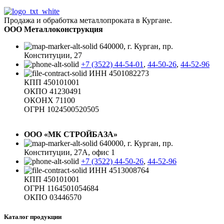
Продажа и обработка металлопроката в Кургане.
ООО Металлоконструкция
640000, г. Курган, пр.
Конституции, 27
+7 (3522) 44-54-01
,
44-50-26
,
44-52-96
ИНН 4501082273
КПП 450101001
ОКПО 41230491
ОКОНХ 71100
ОГРН 1024500520505
ООО «МК СТРОЙБАЗА»
640000, г. Курган, пр.
Конституции, 27А, офис 1
+7 (3522) 44-50-26
,
44-52-96
ИНН 4513008764
КПП 450101001
ОГРН 1164501054684
ОКПО 03446570
Каталог продукции