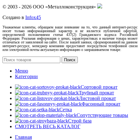
© 2003 - 2026 ООО «Металлоконструкция»
Создано в
Infox45
Уважаемые клиенты, обращаем ваше внимание на то, что данный интернет-ресурс
носит только информационный характер и не является публичной офертой,
определяемой положениями статьи 437(2) Гражданского кодекса Российской
Федерации. Реальная информация о ценах, характеристиках и наличие товара может
отличаться от заявленной на сайте. После вашей заявки, сформированной на данном
интернет-ресурсе, менеджер компании предоставит посредством телефонной связи
или электронной почты актуальную информацию о запрашиваемом товаре.
Поиск
Меню
Категории
Сортовой прокат
Трубный прокат
Листовой прокат
Фасонный прокат
Сетка
Сопутствующие товары
Строй база
СМОТРЕТЬ ВЕСЬ КАТАЛОГ
Главная