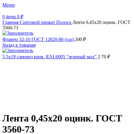
Меню
0
items
0
₽
Главная
Сортовой прокат
Полоса
Лента 0,45х20 оцинк. ГОСТ
3560-73
Фланец 32-10 ГОСТ 12820-80 (газ)
200
₽
Назад к товарам
5,5х19 cаморез кров. RAL6005 "зеленый мох"
2.70
₽
Распродано
Увеличить
Обратите внимание, изображение товара может отличаться от
фактического вида (цветом, размером, формой или иными
характеристиками)
Лента 0,45х20 оцинк. ГОСТ
3560-73