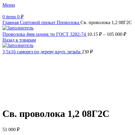
Меню
0
items
0
₽
Главная
Сортовой прокат
Проволока
Св. проволока 1,2 08Г2С
Проволока 4мм оцинк тн ГОСТ 3282-74
10.15
₽
–
105 000
₽
Назад к товарам
3,5х16 саморез по дереву круп. резьба
230
₽
Распродано
Увеличить
Обратите внимание, изображение товара может отличаться от
фактического вида (цветом, размером, формой или иными
характеристиками)
Св. проволока 1,2 08Г2С
51 000
₽