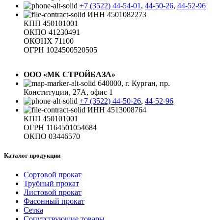
+7 (3522) 44-54-01
,
44-50-26
,
44-52-96
ИНН 4501082273
КПП 450101001
ОКПО 41230491
ОКОНХ 71100
ОГРН 1024500520505
ООО «МК СТРОЙБАЗА»
640000, г. Курган, пр.
Конституции, 27А, офис 1
+7 (3522) 44-50-26
,
44-52-96
ИНН 4513008764
КПП 450101001
ОГРН 1164501054684
ОКПО 03446570
Каталог продукции
Сортовой прокат
Трубный прокат
Листовой прокат
Фасонный прокат
Сетка
Сопутствующие товары