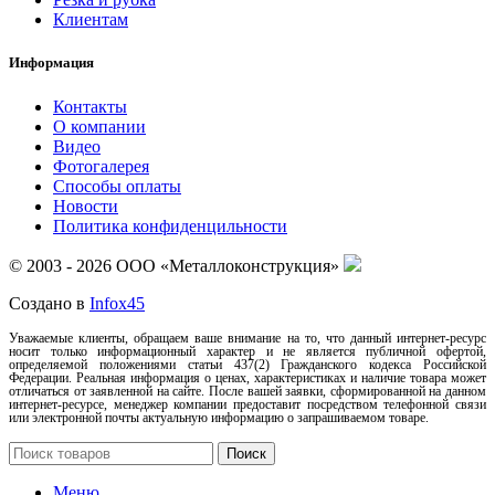
Клиентам
Информация
Контакты
О компании
Видео
Фотогалерея
Способы оплаты
Новости
Политика конфиденцильности
© 2003 - 2026 ООО «Металлоконструкция»
Создано в
Infox45
Уважаемые клиенты, обращаем ваше внимание на то, что данный интернет-ресурс
носит только информационный характер и не является публичной офертой,
определяемой положениями статьи 437(2) Гражданского кодекса Российской
Федерации. Реальная информация о ценах, характеристиках и наличие товара может
отличаться от заявленной на сайте. После вашей заявки, сформированной на данном
интернет-ресурсе, менеджер компании предоставит посредством телефонной связи
или электронной почты актуальную информацию о запрашиваемом товаре.
Поиск
Меню