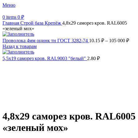
Меню
0
items
0
₽
Главная
Строй база
Крепёж
4,8х29 саморез кров. RAL6005
«зеленый мох»
Проволока 4мм оцинк тн ГОСТ 3282-74
10.15
₽
–
105 000
₽
Назад к товарам
5,5х19 саморез кров. RAL9003 "белый"
2.80
₽
Увеличить
Обратите внимание, изображение товара может отличаться от
фактического вида (цветом, размером, формой или иными
характеристиками)
4,8х29 саморез кров. RAL6005
«зеленый мох»