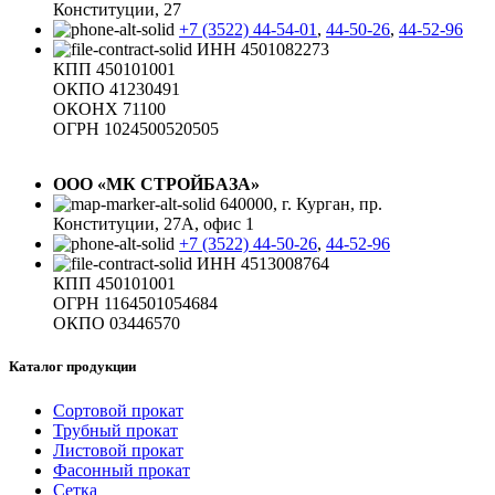
Конституции, 27
+7 (3522) 44-54-01
,
44-50-26
,
44-52-96
ИНН 4501082273
КПП 450101001
ОКПО 41230491
ОКОНХ 71100
ОГРН 1024500520505
ООО «МК СТРОЙБАЗА»
640000, г. Курган, пр.
Конституции, 27А, офис 1
+7 (3522) 44-50-26
,
44-52-96
ИНН 4513008764
КПП 450101001
ОГРН 1164501054684
ОКПО 03446570
Каталог продукции
Сортовой прокат
Трубный прокат
Листовой прокат
Фасонный прокат
Сетка