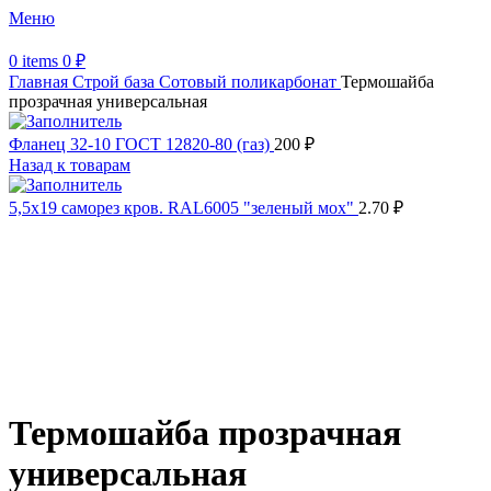
Меню
0
items
0
₽
Главная
Строй база
Сотовый поликарбонат
Термошайба
прозрачная универсальная
Фланец 32-10 ГОСТ 12820-80 (газ)
200
₽
Назад к товарам
5,5х19 cаморез кров. RAL6005 "зеленый мох"
2.70
₽
Распродано
Увеличить
Обратите внимание, изображение товара может отличаться от
фактического вида (цветом, размером, формой или иными
характеристиками)
Термошайба прозрачная
универсальная