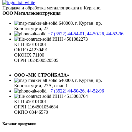
Продажа и обработка металлопроката в Кургане.
ООО Металлоконструкция
640000, г. Курган, пр.
Конституции, 27
+7 (3522) 44-54-01
,
44-50-26
,
44-52-96
ИНН 4501082273
КПП 450101001
ОКПО 41230491
ОКОНХ 71100
ОГРН 1024500520505
ООО «МК СТРОЙБАЗА»
640000, г. Курган, пр.
Конституции, 27А, офис 1
+7 (3522) 44-50-26
,
44-52-96
ИНН 4513008764
КПП 450101001
ОГРН 1164501054684
ОКПО 03446570
Каталог продукции