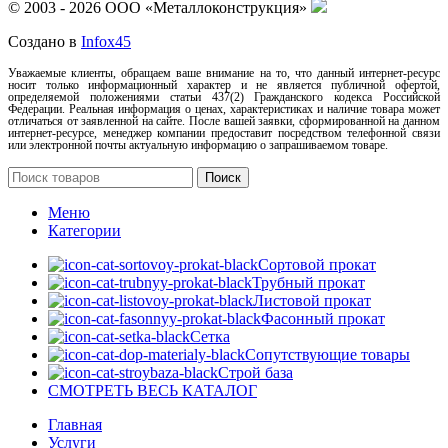
© 2003 - 2026 ООО «Металлоконструкция»
Создано в
Infox45
Уважаемые клиенты, обращаем ваше внимание на то, что данный интернет-ресурс
носит только информационный характер и не является публичной офертой,
определяемой положениями статьи 437(2) Гражданского кодекса Российской
Федерации. Реальная информация о ценах, характеристиках и наличие товара может
отличаться от заявленной на сайте. После вашей заявки, сформированной на данном
интернет-ресурсе, менеджер компании предоставит посредством телефонной связи
или электронной почты актуальную информацию о запрашиваемом товаре.
Поиск
Меню
Категории
Сортовой прокат
Трубный прокат
Листовой прокат
Фасонный прокат
Сетка
Сопутствующие товары
Строй база
СМОТРЕТЬ ВЕСЬ КАТАЛОГ
Главная
Услуги