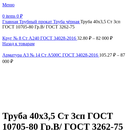
Меню
0
items
0
₽
Главная
Трубный прокат
Труба чёрная
Труба 40х3,5 Ст 3сп
ГОСТ 10705-80 Гр.В/ ГОСТ 3262-75
Круг № 8 Ст А240 ГОСТ 34028-2016
32.80
₽
–
82 000
₽
Назад к товарам
Арматура А3 № 14 Ст А500С ГОСТ 34028-2016
105.27
₽
–
87
000
₽
Увеличить
Обратите внимание, изображение товара может отличаться от
фактического вида (цветом, размером, формой или иными
характеристиками)
Труба 40х3,5 Ст 3сп ГОСТ
10705-80 Гр.В/ ГОСТ 3262-75