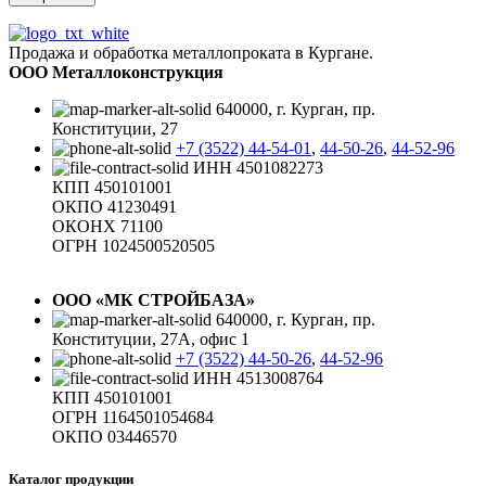
Продажа и обработка металлопроката в Кургане.
ООО Металлоконструкция
640000, г. Курган, пр.
Конституции, 27
+7 (3522) 44-54-01
,
44-50-26
,
44-52-96
ИНН 4501082273
КПП 450101001
ОКПО 41230491
ОКОНХ 71100
ОГРН 1024500520505
ООО «МК СТРОЙБАЗА»
640000, г. Курган, пр.
Конституции, 27А, офис 1
+7 (3522) 44-50-26
,
44-52-96
ИНН 4513008764
КПП 450101001
ОГРН 1164501054684
ОКПО 03446570
Каталог продукции