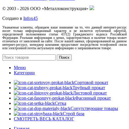
© 2003 - 2026 ООО «Металлоконструкция»
Создано в
Infox45
Уважаемые клиенты, обращаем ваше внимание на то, что данный интернет-ресурс
носит только информационный характер и не является публичной офертой,
определяемой положениями статьи 437(2) Гражданского кодекса Российской
Федерации. Реальная информация о ценах, характеристиках и наличие товара может
отличаться от заявленной на сайте. После вашей заявки, сформированной на данном
интернет-ресурсе, менеджер компании предоставит посредством телефонной связи
или электронной почты актуальную информацию о запрашиваемом товаре.
Поиск
Меню
Категории
Сортовой прокат
Трубный прокат
Листовой прокат
Фасонный прокат
Сетка
Сопутствующие товары
Строй база
СМОТРЕТЬ ВЕСЬ КАТАЛОГ
Главная