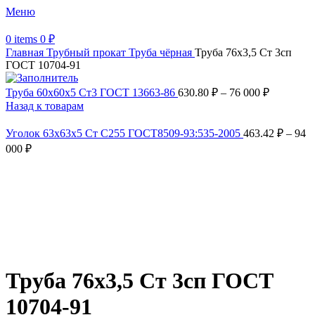
Меню
0
items
0
₽
Главная
Трубный прокат
Труба чёрная
Труба 76х3,5 Ст 3сп
ГОСТ 10704-91
Труба 60х60х5 Ст3 ГОСТ 13663-86
630.80
₽
–
76 000
₽
Назад к товарам
Уголок 63х63х5 Ст С255 ГОСТ8509-93:535-2005
463.42
₽
–
94
000
₽
Увеличить
Обратите внимание, изображение товара может отличаться от
фактического вида (цветом, размером, формой или иными
характеристиками)
Труба 76х3,5 Ст 3сп ГОСТ
10704-91